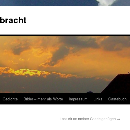
bracht
Gedichte
Bilder – mehr als Worte
Impressum
Links
Gästebuch
Lass dir an meiner Gnade genügen
→