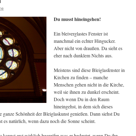
n
ine
Du musst hineingehen!
Ein bleiverglastes Fenster ist
manchmal ein echter Hingucker.
Aber nicht von draußen. Da sieht es
eher nach dunklem Nichts aus.
Meistens sind diese Bleiglasfenster in
Kirchen zu finden – manche
Menschen gehen nicht in die Kirche,
weil sie ihnen zu dunkel erscheint.
Doch wenn Du in den Raum
hineingehst, in dem sich dieses
ie ganze Schönheit der Bleiglaskunst genießen. Dann siehst Du
st es natürlich, wenn dazu noch die Sonne scheint.
Du kannst erst wirklich begreifen was er bedeutet, wenn Du ihn