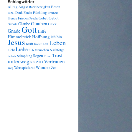
Schlagwörter
Angst
Beten
Alltag
Barmherzigkeit
Dank
Flucht
Flüchtling
Bibel
Freiheit
Gebot
Frieden
Gebet
Freude
Frucht
Glauben
Glaube
Glück
Gebote
Gott
Gnade
Hilfe
Himmelreich
Hoffnung
ich bin
Jesus
Leben
Kraft
Last
Kreuz
Liebe
Menschen
Nachfolge
Licht
Lob
Trost
Segen
Schöpfung
Schutz
Treue
unterwegs sein
Vertrauen
Wunder
Wortspielerei
Zeit
Weg