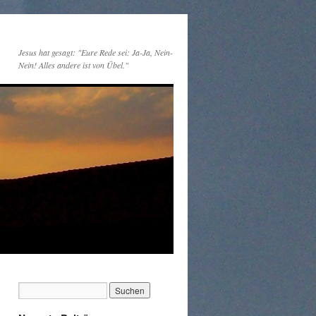
Jesus hat gesagt: "Eure Rede sei: Ja-Ja, Nein-
Nein! Alles andere ist von Übel."