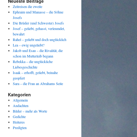
Neueste Beiträge
Zeitreisen die zweite
Ephraim und Manasse – die Söhne
Josefs
Die Brüder (und Schwester) Josefs
Josef – geliebt, gehasst, verleumdet,
bewahrt
Rahel – geliebt und doch unglücklich
Lea – ewig ungeliebt?
Jakob und Esau – die Rivalität, die
schon im Mutterleib begann
Rebekka – die unglückliche
Liebesgeschichte
Isaak – erhofft, geliebt, beinahe
geopfert
Sara – die Frau an Abrahams Seite
Kategorien
Allgemein
Andachten
Bilder – mehr als Worte
Gedichte
Heiteres
Predigten