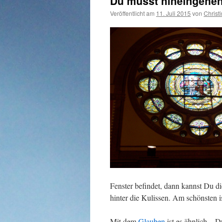
Du musst hineingehe
Veröffentlicht am
11. Juli 2015
von
Christ
Fenster befindet, dann kannst Du d
hinter die Kulissen. Am schönsten i
Mit dem
Glauben
ist es ähnlich – 