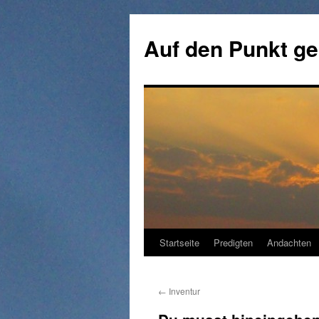
Zum
Inhalt
Auf den Punkt ge
springen
Startseite
Predigten
Andachten
←
Inventur