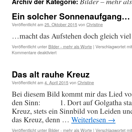
Bilder – mehr al
Archiv der Kategorie:
Ein solcher Sonnenaufgang…
Veröffentlicht am
25. Oktober 2015
von
Christine
…macht das Aufstehen doch gleich viel
Veröffentlicht unter
Bilder - mehr als Worte
|
Verschlagwortet mi
für
Kommentare deaktiviert
Ein
solcher
Sonnenaufgang…
Das alt rauhe Kreuz
Veröffentlicht am
4. April 2015
von
Christine
Bei diesem Bild kommt mir das Lied vo
den Sinn: 1. Dort auf Golgatha stand
Kreuz, stets ein Sinnbild von Leiden un
das Kreuz, denn …
Weiterlesen
→
Veröffentlicht unter
Bilder - mehr als Worte
|
Verschlagwortet mi