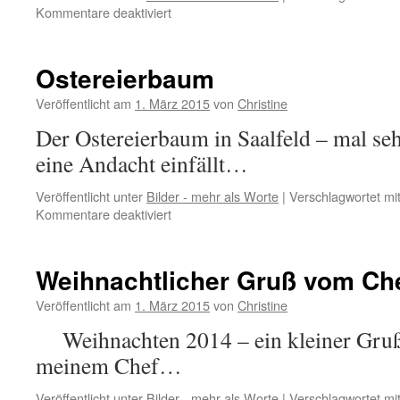
für
Kommentare deaktiviert
Das
alt
rauhe
Ostereierbaum
Kreuz
Veröffentlicht am
1. März 2015
von
Christine
Der Ostereierbaum in Saalfeld – mal se
eine Andacht einfällt…
Veröffentlicht unter
Bilder - mehr als Worte
|
Verschlagwortet mi
für
Kommentare deaktiviert
Ostereierbaum
Weihnachtlicher Gruß vom Ch
Veröffentlicht am
1. März 2015
von
Christine
Weihnachten 2014 – ein kleiner Gru
meinem Chef…
Veröffentlicht unter
Bilder - mehr als Worte
|
Verschlagwortet mi