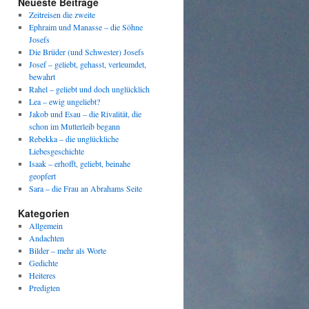
Neueste Beiträge
Zeitreisen die zweite
Ephraim und Manasse – die Söhne
Josefs
Die Brüder (und Schwester) Josefs
Josef – geliebt, gehasst, verleumdet,
bewahrt
Rahel – geliebt und doch unglücklich
Lea – ewig ungeliebt?
Jakob und Esau – die Rivalität, die
schon im Mutterleib begann
Rebekka – die unglückliche
Liebesgeschichte
Isaak – erhofft, geliebt, beinahe
geopfert
Sara – die Frau an Abrahams Seite
Kategorien
Allgemein
Andachten
Bilder – mehr als Worte
Gedichte
Heiteres
Predigten