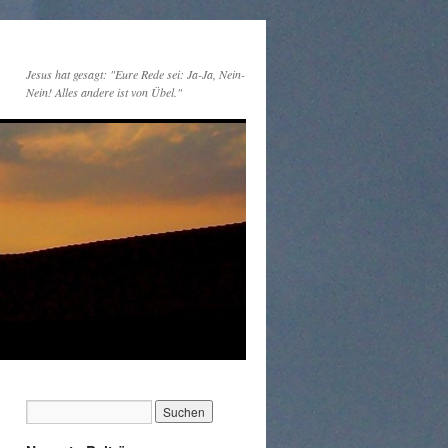
Jesus hat gesagt: "Eure Rede sei: Ja-Ja, Nein-
Nein! Alles andere ist von Übel."