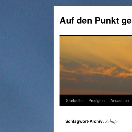
Zum
Inhalt
Auf den Punkt ge
springen
Startseite
Predigten
Andachten
Schafe
Schlagwort-Archiv: