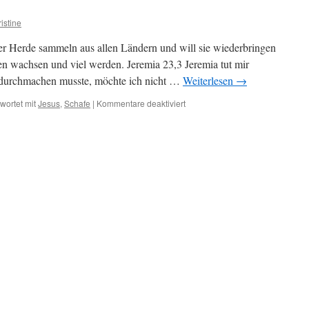
istine
er Herde sammeln aus allen Ländern und will sie wiederbringen
len wachsen und viel werden. Jeremia 23,3 Jeremia tut mir
s durchmachen musste, möchte ich nicht …
Weiterlesen
→
für
wortet mit
Jesus
,
Schafe
|
Kommentare deaktiviert
Gottes
Schafherde