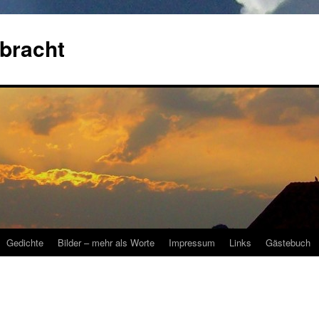
bracht
Gedichte
Bilder – mehr als Worte
Impressum
Links
Gästebuch