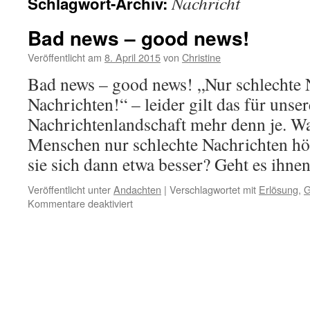
Nachricht
Schlagwort-Archiv:
Bad news – good news!
Veröffentlicht am
8. April 2015
von
Christine
Bad news – good news! „Nur schlechte 
Nachrichten!“ – leider gilt das für unser
Nachrichtenlandschaft mehr denn je. W
Menschen nur schlechte Nachrichten hö
sie sich dann etwa besser? Geht es ihn
Veröffentlicht unter
Andachten
|
Verschlagwortet mit
Erlösung
,
G
für
Kommentare deaktiviert
Bad
news
–
good
news!