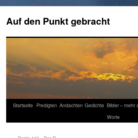
Zum
Inhalt
Auf den Punkt gebracht
springen
Startseite
Predigten
Andachten
Gedichte
Bilder – mehr 
Worte
←
Psalm 119 – Das R