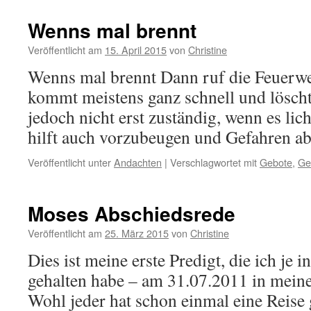
nicht
weiß,
Wenns mal brennt
wohin
er
Veröffentlicht am
15. April 2015
von
Christine
will
Wenns mal brennt Dann ruf die Feuerw
kommt meistens ganz schnell und lösch
jedoch nicht erst zuständig, wenn es lich
hilft auch vorzubeugen und Gefahren
Veröffentlicht unter
Andachten
|
Verschlagwortet mit
Gebote
,
Ge
Moses Abschiedsrede
Veröffentlicht am
25. März 2015
von
Christine
Dies ist meine erste Predigt, die ich je
gehalten habe – am 31.07.2011 in me
Wohl jeder hat schon einmal eine Reise