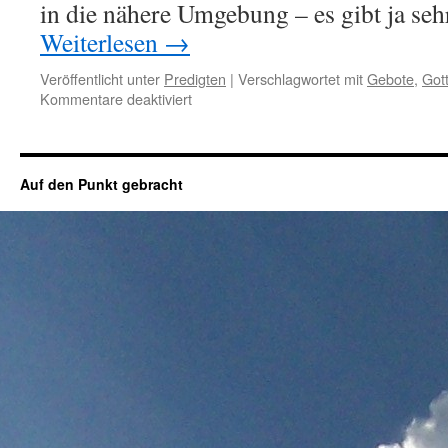
in die nähere Umgebung – es gibt ja se
Weiterlesen
→
Veröffentlicht unter
Predigten
|
Verschlagwortet mit
Gebote
,
Got
für
Kommentare deaktiviert
Moses
Abschiedsrede
Auf den Punkt gebracht