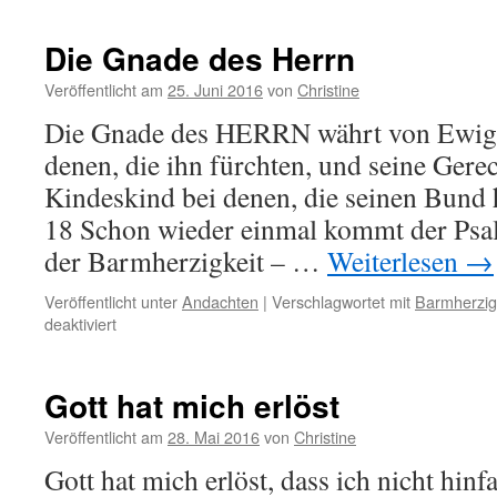
Die Gnade des Herrn
Veröffentlicht am
25. Juni 2016
von
Christine
Die Gnade des HERRN währt von Ewigk
denen, die ihn fürchten, und seine Gerec
Kindeskind bei denen, die seinen Bund 
18 Schon wieder einmal kommt der Psa
der Barmherzigkeit – …
Weiterlesen
→
Veröffentlicht unter
Andachten
|
Verschlagwortet mit
Barmherzig
für
deaktiviert
Die
Gnade
des
Gott hat mich erlöst
Herrn
Veröffentlicht am
28. Mai 2016
von
Christine
Gott hat mich erlöst, dass ich nicht hinf