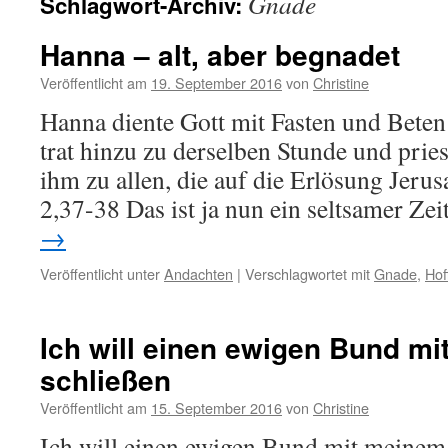
Gnade
Schlagwort-Archiv:
Hanna – alt, aber begnadet
Veröffentlicht am
19. September 2016
von
Christine
Hanna diente Gott mit Fasten und Beten
trat hinzu zu derselben Stunde und prie
ihm zu allen, die auf die Erlösung Jeru
2,37-38 Das ist ja nun ein seltsamer Z
→
Veröffentlicht unter
Andachten
|
Verschlagwortet mit
Gnade
,
Hof
Ich will einen ewigen Bund m
schließen
Veröffentlicht am
15. September 2016
von
Christine
Ich will einen ewigen Bund mit meinem 