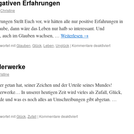
gativen Erfahrungen
Leben
Christine
ngen Stellt Euch vor, wir hätten alle nur positive Erfahrungen in
aube, dann wäre das Leben nur halb so interessant. Und
n, auch im Glauben wachsen, …
Weiterlesen
→
für
wortet mit
Glauben
,
Glück
,
Leben
,
Unglück
|
Kommentare deaktiviert
Von
der
Gnade
derwerke
der
negativen
istine
Erfahrungen
r getan hat, seiner Zeichen und der Urteile seines Mundes!
werke… In unserer heutigen Zeit wird vieles als Zufall, Glück,
e und was es noch alles an Umschreibungen gibt abgetan. …
für
wortet mit
Glück
,
Zufall
|
Kommentare deaktiviert
Gedenket
seiner
Wunderwerke