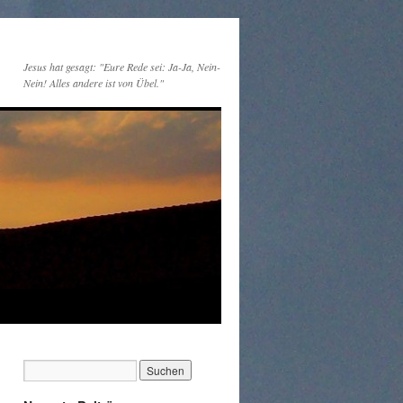
Jesus hat gesagt: "Eure Rede sei: Ja-Ja, Nein-
Nein! Alles andere ist von Übel."