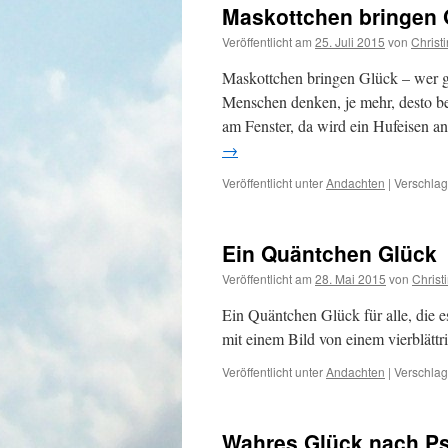
Maskottchen bringen 
Veröffentlicht am
25. Juli 2015
von
Christ
Maskottchen bringen Glück – wer g
Menschen denken, je mehr, desto b
am Fenster, da wird ein Hufeisen a
→
Veröffentlicht unter
Andachten
|
Verschlag
Ein Quäntchen Glück
Veröffentlicht am
28. Mai 2015
von
Christ
Ein Quäntchen Glück für alle, die 
mit einem Bild von einem vierblätt
Veröffentlicht unter
Andachten
|
Verschlag
Wahres Glück nach P