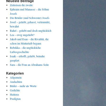
Neueste Beiträge
Zeitreisen die zweite
Ephraim und Manasse – die Söhne
Josefs
Die Brüder (und Schwester) Josefs
Josef – geliebt, gehasst, verleumdet,
bewahrt
Rahel – geliebt und doch unglücklich
Lea – ewig ungeliebt?
Jakob und Esau – die Rivalität, die
schon im Mutterleib begann
Rebekka – die unglückliche
Liebesgeschichte
Isaak – erhofft, geliebt, beinahe
geopfert
Sara – die Frau an Abrahams Seite
Kategorien
Allgemein
Andachten
Bilder – mehr als Worte
Gedichte
Heiteres
Predigten