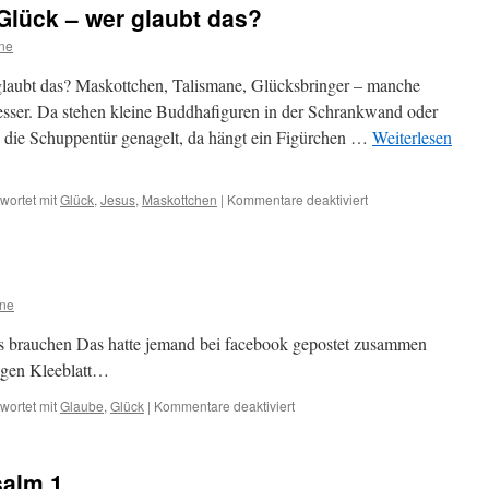
Glück – wer glaubt das?
ine
laubt das? Maskottchen, Talismane, Glücksbringer – manche
esser. Da stehen kleine Buddhafiguren in der Schrankwand oder
n die Schuppentür genagelt, da hängt ein Figürchen …
Weiterlesen
für
wortet mit
Glück
,
Jesus
,
Maskottchen
|
Kommentare deaktiviert
Maskottchen
bringen
Glück
–
wer
ine
glaubt
das?
es brauchen Das hatte jemand bei facebook gepostet zusammen
rigen Kleeblatt…
für
wortet mit
Glaube
,
Glück
|
Kommentare deaktiviert
Ein
Quäntchen
Glück
salm 1