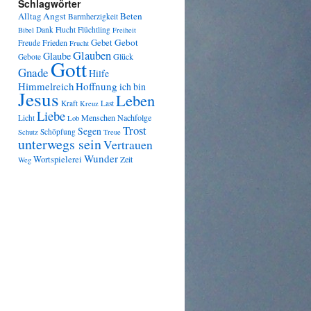
Schlagwörter
Angst
Beten
Alltag
Barmherzigkeit
Dank
Flucht
Flüchtling
Bibel
Freiheit
Gebot
Frieden
Gebet
Freude
Frucht
Glauben
Glaube
Glück
Gebote
Gott
Gnade
Hilfe
Himmelreich
Hoffnung
ich bin
Jesus
Leben
Kraft
Last
Kreuz
Liebe
Menschen
Nachfolge
Licht
Lob
Trost
Segen
Schöpfung
Schutz
Treue
unterwegs sein
Vertrauen
Wunder
Wortspielerei
Zeit
Weg