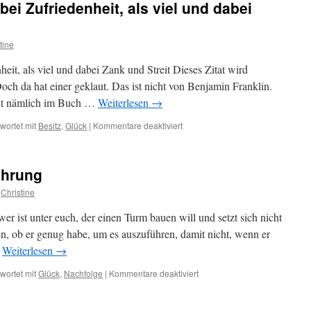
ei Zufriedenheit, als viel und dabei
tine
eit, als viel und dabei Zank und Streit Dieses Zitat wird
ch da hat einer geklaut. Das ist nicht von Benjamin Franklin.
steht nämlich im Buch …
Weiterlesen
→
für
wortet mit
Besitz
,
Glück
|
Kommentare deaktiviert
Lieber
weniger
und
ührung
dabei
Zufriedenheit,
Christine
als
viel
 ist unter euch, der einen Turm bauen will und setzt sich nicht
und
en, ob er genug habe, um es auszuführen, damit nicht, wenn er
dabei
…
Weiterlesen
→
Zank
und
für
wortet mit
Glück
,
Nachfolge
|
Kommentare deaktiviert
Streit
Turmbau
und
Kriegsführung