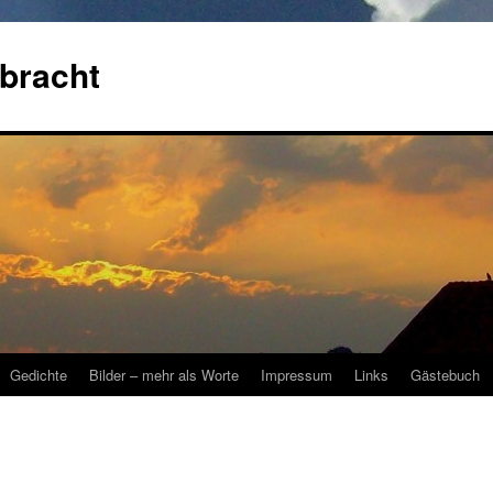
bracht
Gedichte
Bilder – mehr als Worte
Impressum
Links
Gästebuch