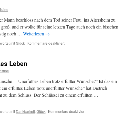
istine
er Mann beschloss nach dem Tod seiner Frau, ins Altersheim zu
roß, und er wollte für seine letzten Tage auch noch ein bisschen
eistig noch …
Weiterlesen
→
für
wortet mit
Glück
|
Kommentare deaktiviert
Das
besondere
Konto
ltes Leben
istine
ünsche! – Unerfülltes Leben trotz erfüllter Wünsche?“ Ist das ein
in erfülltes Leben trotz unerfüllter Wünsche“ hat Dietrich
t zu dem Schluss: Der Schlüssel zu einem erfüllten …
für
wortet mit
Dankbarkeit
,
Glück
|
Kommentare deaktiviert
Erfülltes
oder
unerfülltes