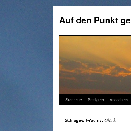
Zum
Inhalt
Auf den Punkt ge
springen
Startseite
Predigten
Andachten
Glück
Schlagwort-Archiv: