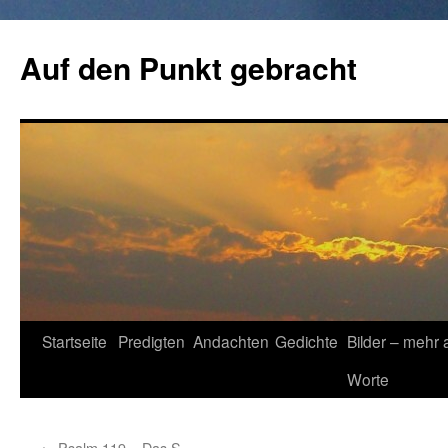
Zum
Inhalt
Auf den Punkt gebracht
springen
Startseite
Predigten
Andachten
Gedichte
Bilder – mehr 
Worte
←
Psalm 119 – Das S