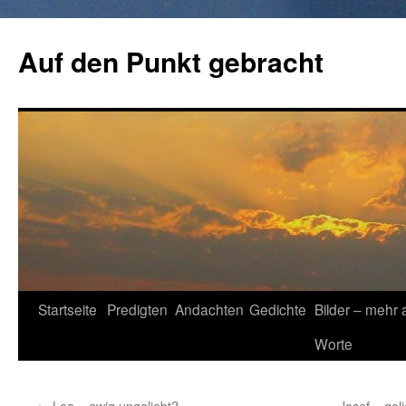
Zum
Inhalt
Auf den Punkt gebracht
springen
Startseite
Predigten
Andachten
Gedichte
Bilder – mehr 
Worte
←
Lea – ewig ungeliebt?
Josef – gel