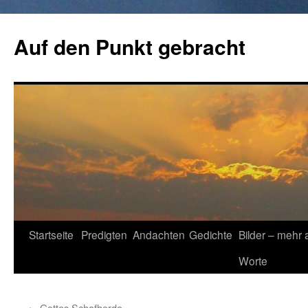
Zum
Inhalt
Auf den Punkt gebracht
springen
Startseite
Predigten
Andachten
Gedichte
Bilder – mehr 
Worte
←
Gottes Schafherde