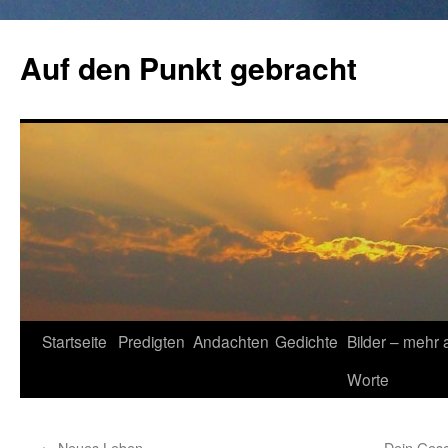
Zum
Inhalt
Auf den Punkt gebracht
springen
Startseite
Predigten
Andachten
Gedichte
Bilder – mehr 
Worte
←
Neues Leben
Dein Gesc