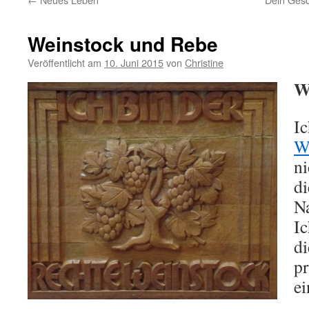
Weinstock und Rebe
Veröffentlicht am
10. Juni 2015
von
Christine
W
Ic
W
ni
di
N
Ic
di
pr
ei