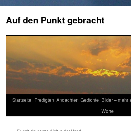
Zum
Inhalt
Auf den Punkt gebracht
springen
Startseite
Predigten
Andachten
Gedichte
Bilder – mehr 
Worte
←
Er hält die ganze Welt in der Hand