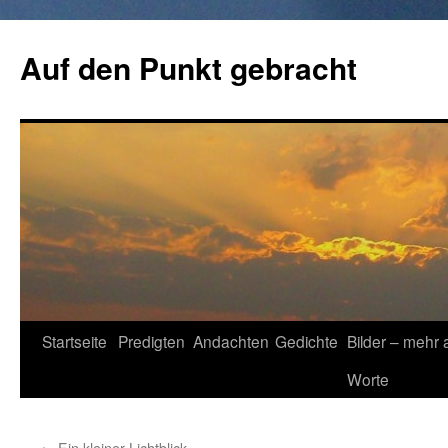
Zum
Inhalt
Auf den Punkt gebracht
springen
Startseite
Predigten
Andachten
Gedichte
Bilder – mehr 
Worte
←
Ein kleiner Lichtblick