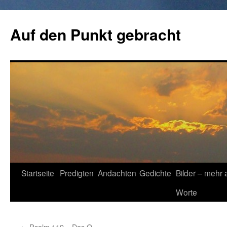
Zum
Inhalt
Auf den Punkt gebracht
springen
Startseite
Predigten
Andachten
Gedichte
Bilder – mehr 
Worte
←
Psalm 119 – Das O