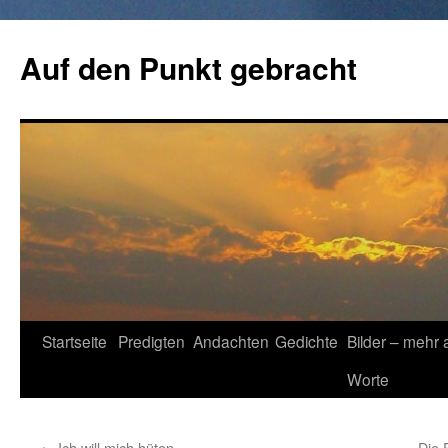
Zum
Inhalt
Auf den Punkt gebracht
springen
Startseite
Predigten
Andachten
Gedichte
Bilder – mehr 
Worte
←
Ich will mich hüten
Die 