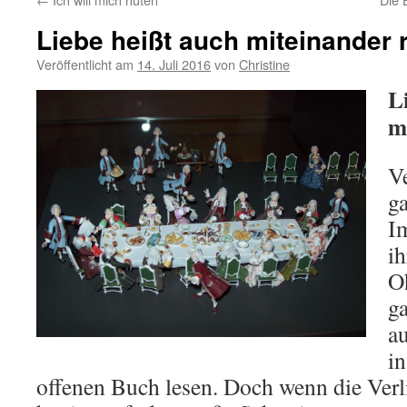
Liebe heißt auch miteinander 
Veröffentlicht am
14. Juli 2016
von
Christine
L
m
Ve
ga
Im
ih
Oh
g
a
in
offenen Buch lesen. Doch wenn die Verlie