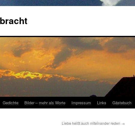
bracht
Gedichte
Bilder – mehr als Worte
Impressum
Links
Gästebuch
Liebe heißt auch miteinander reden
→