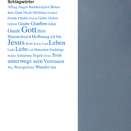
Schlagwörter
Angst
Beten
Alltag
Barmherzigkeit
Dank
Flucht
Flüchtling
Bibel
Freiheit
Gebot
Frieden
Gebet
Freude
Frucht
Glauben
Glaube
Glück
Gebote
Gott
Gnade
Hilfe
Himmelreich
Hoffnung
ich bin
Jesus
Leben
Kraft
Last
Kreuz
Liebe
Menschen
Nachfolge
Licht
Lob
Trost
Segen
Schöpfung
Schutz
Treue
unterwegs sein
Vertrauen
Wunder
Wortspielerei
Zeit
Weg