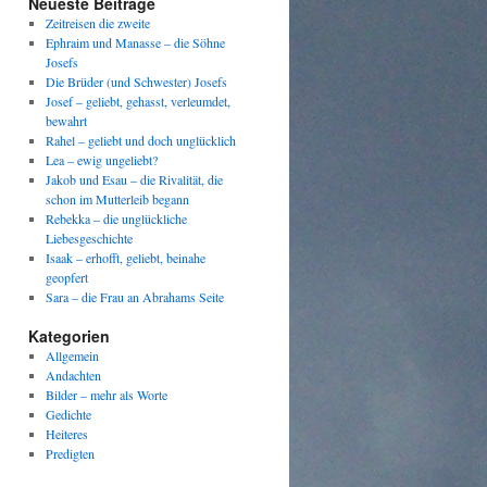
Neueste Beiträge
Zeitreisen die zweite
Ephraim und Manasse – die Söhne
Josefs
Die Brüder (und Schwester) Josefs
Josef – geliebt, gehasst, verleumdet,
bewahrt
Rahel – geliebt und doch unglücklich
Lea – ewig ungeliebt?
Jakob und Esau – die Rivalität, die
schon im Mutterleib begann
Rebekka – die unglückliche
Liebesgeschichte
Isaak – erhofft, geliebt, beinahe
geopfert
Sara – die Frau an Abrahams Seite
Kategorien
Allgemein
Andachten
Bilder – mehr als Worte
Gedichte
Heiteres
Predigten