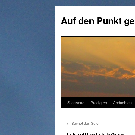
Zum
Inhalt
Auf den Punkt ge
springen
Startseite
Predigten
Andachten
←
Suchet das Gute