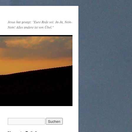
Jesus hat gesagt: "Eure Rede sei: Ja-Ja, Nein-
Nein! Alles andere ist von Übel."