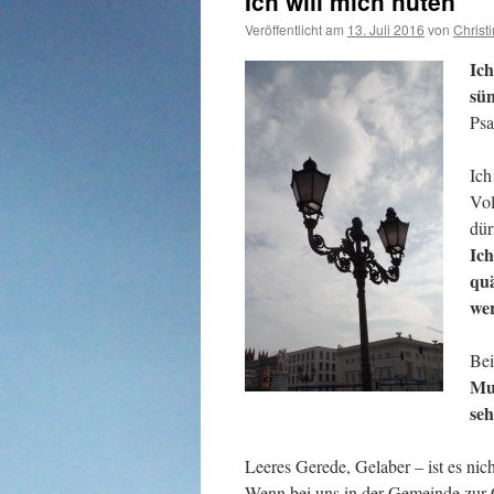
Ich will mich hüten
Veröffentlicht am
13. Juli 2016
von
Christ
Ich
sün
Psa
Ich
Vol
dür
Ich
quä
wer
Bei
Mun
seh
Leeres Gerede, Gelaber – ist es nich
Wenn bei uns in der Gemeinde zur 