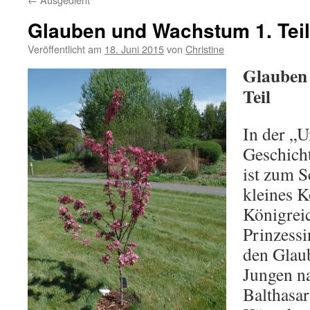
Glauben und Wachstum 1. Teil
Veröffentlicht am
18. Juni 2015
von
Christine
Glauben
Teil
In der „
Geschich
ist zum S
kleines 
Königrei
Prinzessi
den Glaub
Jungen n
Balthasar