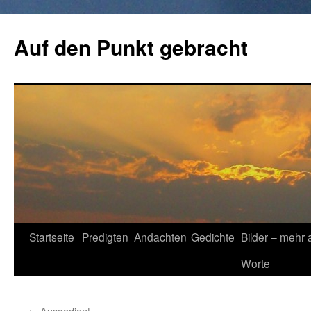
Zum
Inhalt
Auf den Punkt gebracht
springen
Startseite
Predigten
Andachten
Gedichte
Bilder – mehr 
Worte
←
Ausgedient