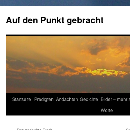
Zum
Inhalt
Auf den Punkt gebracht
springen
Startseite
Predigten
Andachten
Gedichte
Bilder – mehr 
Worte
←
Der gedeckte Tisch
So