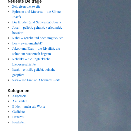
Neueste Beiträge
Zeitreisen die zweite
Ephraim und Manasse – die Söhne
Josefs
Die Brüder (und Schwester) Josefs
Josef – geliebt, gehasst, verleumdet,
bewahrt
Rahel – geliebt und doch unglücklich
Lea – ewig ungeliebt?
Jakob und Esau – die Rivalität, die
schon im Mutterleib begann
Rebekka – die unglückliche
Liebesgeschichte
Isaak – erhofft, geliebt, beinahe
geopfert
Sara – die Frau an Abrahams Seite
Kategorien
Allgemein
Andachten
Bilder – mehr als Worte
Gedichte
Heiteres
Predigten