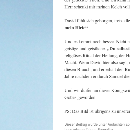
Herr schenkt mir meinen Kelch vol
David fühlt sich geborgen, trotz all
mein Hirte“
.
Und es kommt noch besser. Nicht nu
„Du salbes
geistige und geistliche.
religiöses Ritual der Heilung, der 
Macht. Wenn David hier also sagt, er
diesen Brauch, und er erhält den 
Jahre nachdem er durch Samuel die 
Und wir dürfen an dieser Königswür
Gottes geworden.
PS: Das Bild ist übrigens zu unser
Dieser Beitrag wurde unter
Andachten
ab
Lesezeichen für den
Permalink
.