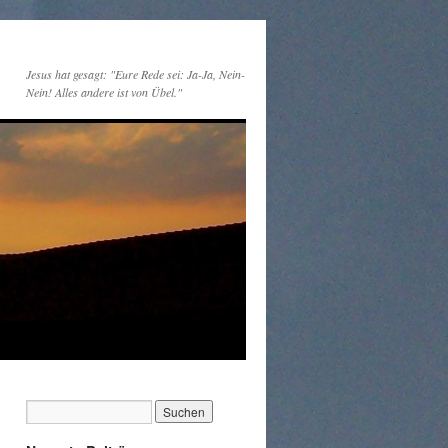
Jesus hat gesagt: "Eure Rede sei: Ja-Ja, Nein-
Nein! Alles andere ist von Übel."