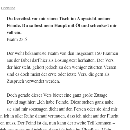
n
Christine
Du bereitest vor mir einen Tisch im Angesicht meiner
Feinde. Du salbest mein Haupt mit Öl und schenkest mir
voll ein.
Psalm 23,5
Der wohl bekannteste Psalm von den insgesamt 150 Psalmen
aus der Bibel darf hier als Losungstext herhalten. Der Vers,
der hier steht, gehört jedoch zu den weniger zitierten Versen,
sind es doch meist der erste oder letzte Vers, die gern als
Zuspruch verwendet werden.
Doch gerade dieser Vers bietet eine ganz große Zusage.
David sagt hier: „Ich habe Feinde. Diese stehen ganz nahe,
sie sind mir sozusagen dicht auf den Fersen oder sie sind mir
ich in aller Ruhe darauf vertrauen, dass ich nicht auf der Flucht
den muss. Der Feind ist da, nun kann der zweite Teil kommen –
ich satt essen und trinken, denn ich habe im Überfluss. Mein