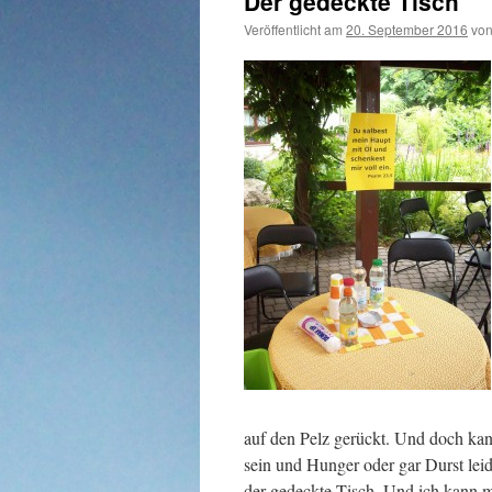
Der gedeckte Tisch
Veröffentlicht am
20. September 2016
vo
auf den Pelz gerückt. Und doch kann 
sein und Hunger oder gar Durst lei
der gedeckte Tisch. Und ich kann m