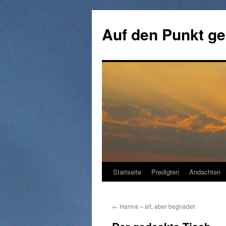
Zum
Inhalt
Auf den Punkt ge
springen
Startseite
Predigten
Andachten
←
Hanna – alt, aber begnadet