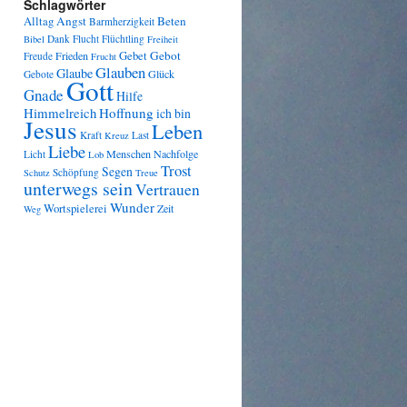
Schlagwörter
Angst
Beten
Alltag
Barmherzigkeit
Dank
Flucht
Flüchtling
Bibel
Freiheit
Gebot
Frieden
Gebet
Freude
Frucht
Glauben
Glaube
Glück
Gebote
Gott
Gnade
Hilfe
Himmelreich
Hoffnung
ich bin
Jesus
Leben
Kraft
Last
Kreuz
Liebe
Menschen
Nachfolge
Licht
Lob
Trost
Segen
Schöpfung
Schutz
Treue
unterwegs sein
Vertrauen
Wunder
Wortspielerei
Zeit
Weg