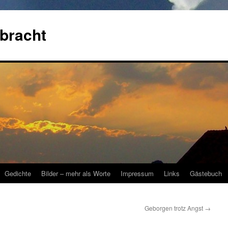
bracht
Gedichte
Bilder – mehr als Worte
Impressum
Links
Gästebuch
Geborgen trotz Angst
→