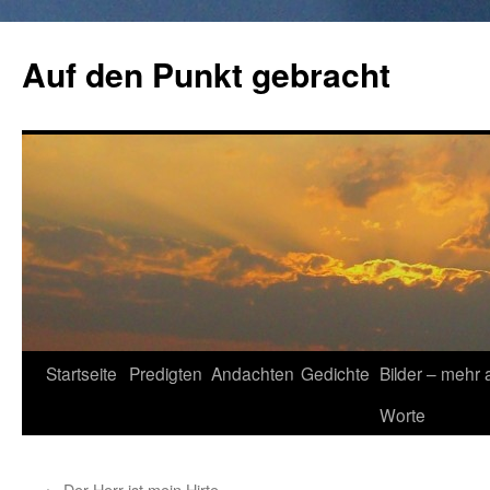
Zum
Inhalt
Auf den Punkt gebracht
springen
Startseite
Predigten
Andachten
Gedichte
Bilder – mehr 
Worte
←
Der Herr ist mein Hirte