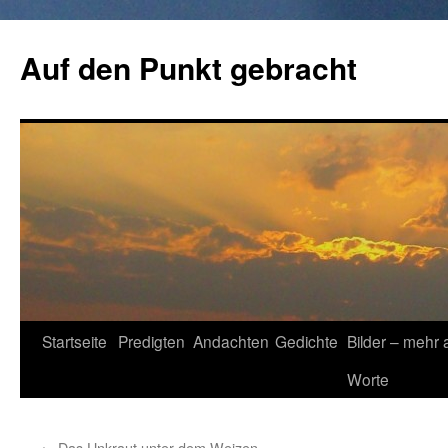
Zum
Inhalt
Auf den Punkt gebracht
springen
Startseite
Predigten
Andachten
Gedichte
Bilder – mehr 
Worte
←
Das Unkraut unter dem Weizen