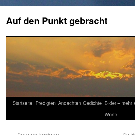
Zum
Inhalt
Auf den Punkt gebracht
springen
Startseite
Predigten
Andachten
Gedichte
Bilder – mehr 
Worte
←
Der reiche Kornbauer
Die k