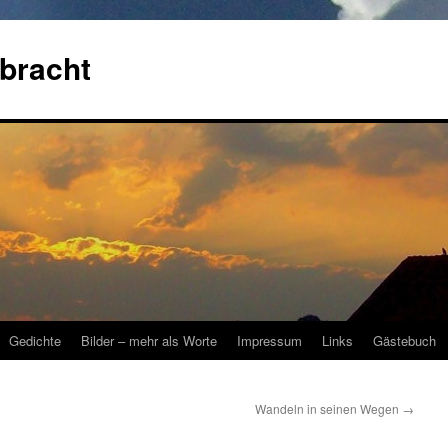
bracht
Gedichte
Bilder – mehr als Worte
Impressum
Links
Gästebuch
Wandeln in seinen Wegen
→