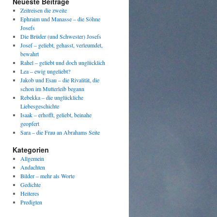
Neueste Beiträge
Zeitreisen die zweite
Ephraim und Manasse – die Söhne
Josefs
Die Brüder (und Schwester) Josefs
Josef – geliebt, gehasst, verleumdet,
bewahrt
Rahel – geliebt und doch unglücklich
Lea – ewig ungeliebt?
Jakob und Esau – die Rivalität, die
schon im Mutterleib begann
Rebekka – die unglückliche
Liebesgeschichte
Isaak – erhofft, geliebt, beinahe
geopfert
Sara – die Frau an Abrahams Seite
Kategorien
Allgemein
Andachten
Bilder – mehr als Worte
Gedichte
Heiteres
Predigten