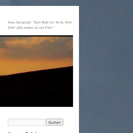
Jesus hat gesagt: "Eure Rede sei: Ja-Ja, Nein-
Nein! Alles andere ist von Übel."