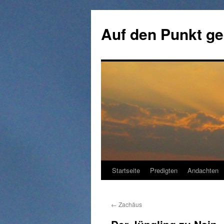
Zum
Inhalt
Auf den Punkt ge
springen
Startseite
Predigten
Andachten
←
Zachäus