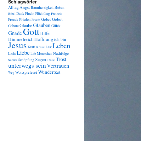
Schlagwörter
Angst
Beten
Alltag
Barmherzigkeit
Dank
Flucht
Flüchtling
Bibel
Freiheit
Gebot
Frieden
Gebet
Freude
Frucht
Glauben
Glaube
Glück
Gebote
Gott
Gnade
Hilfe
Himmelreich
Hoffnung
ich bin
Jesus
Leben
Kraft
Last
Kreuz
Liebe
Menschen
Nachfolge
Licht
Lob
Trost
Segen
Schöpfung
Schutz
Treue
unterwegs sein
Vertrauen
Wunder
Wortspielerei
Zeit
Weg