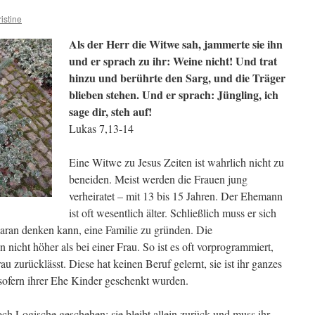
istine
Als der Herr die Witwe sah, jammerte sie ihn
und er sprach zu ihr: Weine nicht! Und trat
hinzu und berührte den Sarg, und die Träger
blieben stehen. Und er sprach: Jüngling, ich
sage dir, steh auf!
Lukas 7,13-14
Eine Witwe zu Jesus Zeiten ist wahrlich nicht zu
beneiden. Meist werden die Frauen jung
verheiratet – mit 13 bis 15 Jahren. Der Ehemann
ist oft wesentlich älter.
Schließlich muss er sich
 daran denken kann, eine Familie zu gründen. Die
nicht höher als bei einer Frau. So ist es oft vorprogrammiert,
au zurücklässt. Diese hat keinen Beruf gelernt, sie ist ihr ganzes
sofern ihrer Ehe Kinder geschenkt wurden.
ch Logische geschehen: sie bleibt allein zurück und muss ihr