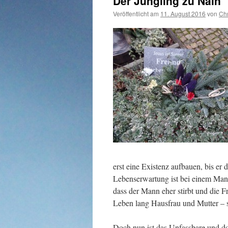
Der Jüngling zu Nain
Veröffentlicht am
11. August 2016
von
Chr
erst eine Existenz aufbauen, bis er
Lebenserwartung ist bei einem Mann 
dass der Mann eher stirbt und die Fr
Leben lang Hausfrau und Mutter – 
Doch nun ist das Unfassbare und do