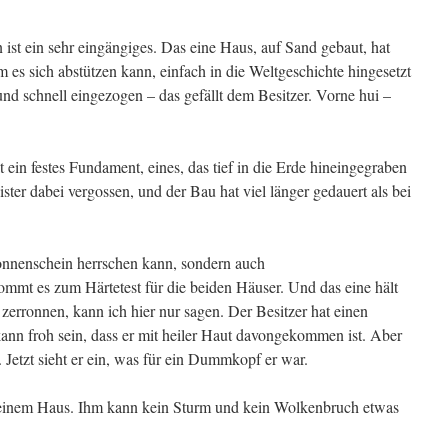
ist ein sehr eingängiges. Das eine Haus, auf Sand gebaut, hat
m es sich abstützen kann, einfach in die Weltgeschichte hingesetzt
nd schnell eingezogen – das gefällt dem Besitzer. Vorne hui –
ein festes Fundament, eines, das tief in die Erde hineingegraben
ter dabei vergossen, und der Bau hat viel länger gedauert als bei
onnenschein herrschen kann, sondern auch
ommt es zum Härtetest für die beiden Häuser. Und das eine hält
erronnen, kann ich hier nur sagen. Der Besitzer hat einen
kann froh sein, dass er mit heiler Haut davongekommen ist. Aber
. Jetzt sieht er ein, was für ein Dummkopf er war.
n seinem Haus. Ihm kann kein Sturm und kein Wolkenbruch etwas