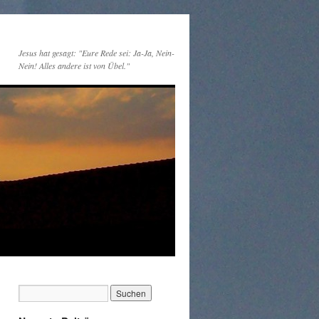
Jesus hat gesagt: "Eure Rede sei: Ja-Ja, Nein-
Nein! Alles andere ist von Übel."