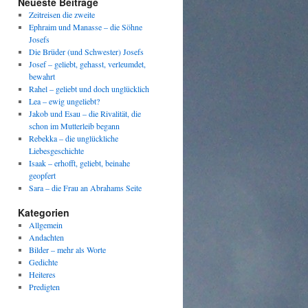
Neueste Beiträge
Zeitreisen die zweite
Ephraim und Manasse – die Söhne
Josefs
Die Brüder (und Schwester) Josefs
Josef – geliebt, gehasst, verleumdet,
bewahrt
Rahel – geliebt und doch unglücklich
Lea – ewig ungeliebt?
Jakob und Esau – die Rivalität, die
schon im Mutterleib begann
Rebekka – die unglückliche
Liebesgeschichte
Isaak – erhofft, geliebt, beinahe
geopfert
Sara – die Frau an Abrahams Seite
Kategorien
Allgemein
Andachten
Bilder – mehr als Worte
Gedichte
Heiteres
Predigten