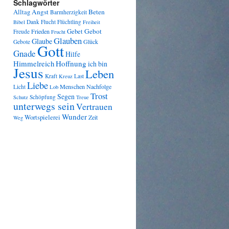
Schlagwörter
Angst
Beten
Alltag
Barmherzigkeit
Dank
Flucht
Flüchtling
Bibel
Freiheit
Gebot
Frieden
Gebet
Freude
Frucht
Glauben
Glaube
Glück
Gebote
Gott
Gnade
Hilfe
Himmelreich
Hoffnung
ich bin
Jesus
Leben
Kraft
Last
Kreuz
Liebe
Menschen
Nachfolge
Licht
Lob
Trost
Segen
Schöpfung
Schutz
Treue
unterwegs sein
Vertrauen
Wunder
Wortspielerei
Zeit
Weg