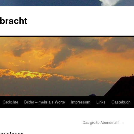
bracht
Gedichte
Bilder – mehr als Worte
Impressum
Links
Gästebuch
Das große Abendmahl
→