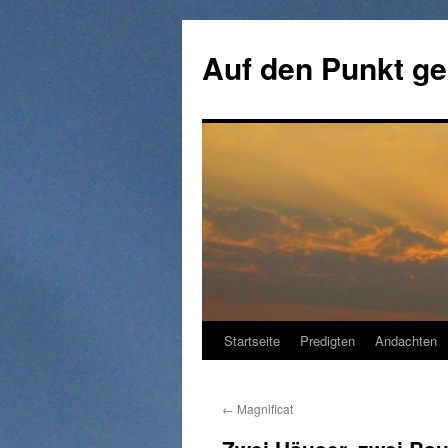
Zum
Inhalt
Auf den Punkt ge
springen
Startseite
Predigten
Andachten
←
Magnificat