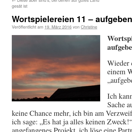
gesät ist
Wortspielereien 11 – aufgebe
Veröffentlicht am
19. März 2016
von
Christine
Wortspi
aufgeb
Wieder e
einem W
„aufgeb
Ich kann
Sache a
keine Chance mehr, ich bin am Verzweife
ich sage: „Es hat ja alles keinen Zweck!
angefangenes Projekt, ich löse eine Partn