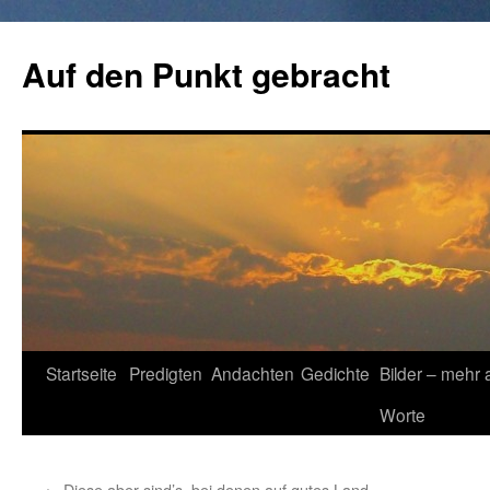
Zum
Inhalt
Auf den Punkt gebracht
springen
Startseite
Predigten
Andachten
Gedichte
Bilder – mehr 
Worte
←
Diese aber sind’s, bei denen auf gutes Land