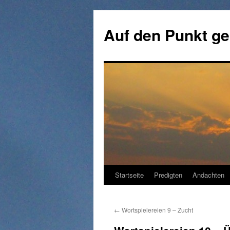
Zum
Inhalt
Auf den Punkt ge
springen
Startseite
Predigten
Andachten
←
Wortspielereien 9 – Zucht