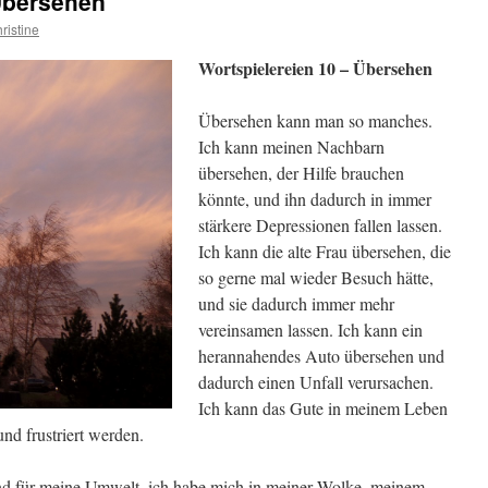
 Übersehen
ristine
Wortspielereien 10 – Übersehen
Übersehen kann man so manches.
Ich kann meinen Nachbarn
übersehen, der Hilfe brauchen
könnte, und ihn dadurch in immer
stärkere Depressionen fallen lassen.
Ich kann die alte Frau übersehen, die
so gerne mal wieder Besuch hätte,
und sie dadurch immer mehr
vereinsamen lassen. Ich kann ein
herannahendes Auto übersehen und
dadurch einen Unfall verursachen.
Ich kann das Gute in meinem Leben
d frustriert werden.
ind für meine Umwelt, ich habe mich in meiner Wolke, meinem