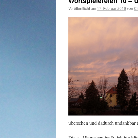
Wortspielereien 10 –
Veröffentlicht am
17. Februar 2016
von
Ch
übersehen und dadurch undankbar un
Dieses Übersehen heißt, ich bin bl