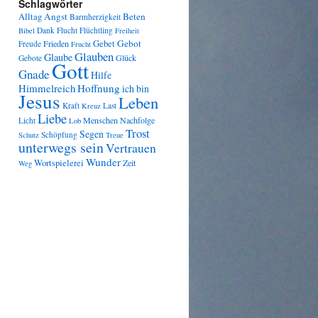
Schlagwörter
Angst
Beten
Alltag
Barmherzigkeit
Dank
Flucht
Flüchtling
Bibel
Freiheit
Gebot
Frieden
Gebet
Freude
Frucht
Glauben
Glaube
Glück
Gebote
Gott
Gnade
Hilfe
Himmelreich
Hoffnung
ich bin
Jesus
Leben
Kraft
Last
Kreuz
Liebe
Menschen
Nachfolge
Licht
Lob
Trost
Segen
Schöpfung
Schutz
Treue
unterwegs sein
Vertrauen
Wunder
Wortspielerei
Zeit
Weg