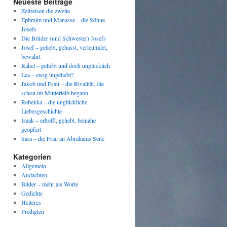
Neueste Beiträge
Zeitreisen die zweite
Ephraim und Manasse – die Söhne
Josefs
Die Brüder (und Schwester) Josefs
Josef – geliebt, gehasst, verleumdet,
bewahrt
Rahel – geliebt und doch unglücklich
Lea – ewig ungeliebt?
Jakob und Esau – die Rivalität, die
schon im Mutterleib begann
Rebekka – die unglückliche
Liebesgeschichte
Isaak – erhofft, geliebt, beinahe
geopfert
Sara – die Frau an Abrahams Seite
Kategorien
Allgemein
Andachten
Bilder – mehr als Worte
Gedichte
Heiteres
Predigten