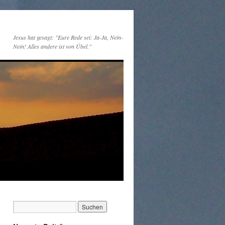
Jesus hat gesagt: "Eure Rede sei: Ja-Ja, Nein-
Nein! Alles andere ist von Übel."