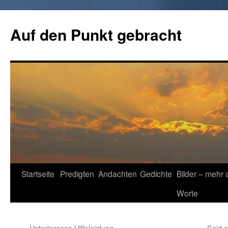
Zum
Inhalt
Auf den Punkt gebracht
springen
Startseite
Predigten
Andachten
Gedichte
Bilder – mehr 
Worte
←
Unterlassene Hilfeleistung
Seid s