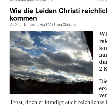
Wie die Leiden Christi reichli
kommen
Veröffentlicht am
1. April 2016
von
Christine
Wi
rei
ko
auc
du
2.K
Die
ers
ver
Trost, doch er kündigt auch reichliches