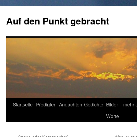
Zum
Inhalt
Auf den Punkt gebracht
springen
Startseite
Predigten
Andachten
Gedichte
Bilder – mehr 
Worte
←
Gnade oder Katastrophe?
Was ihr auc