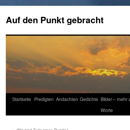
Zum
Inhalt
Auf den Punkt gebracht
springen
Startseite
Predigten
Andachten
Gedichte
Bilder – mehr 
Worte
←
Wir sind Teile eines Puzzles