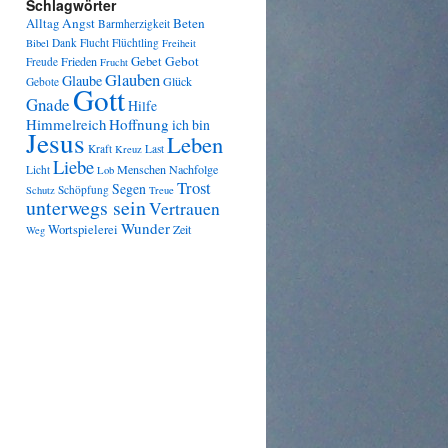
Schlagwörter
Angst
Beten
Alltag
Barmherzigkeit
Dank
Flucht
Flüchtling
Bibel
Freiheit
Gebot
Frieden
Gebet
Freude
Frucht
Glauben
Glaube
Glück
Gebote
Gott
Gnade
Hilfe
Himmelreich
Hoffnung
ich bin
Jesus
Leben
Kraft
Last
Kreuz
Liebe
Menschen
Nachfolge
Licht
Lob
Trost
Segen
Schöpfung
Schutz
Treue
unterwegs sein
Vertrauen
Wunder
Wortspielerei
Zeit
Weg