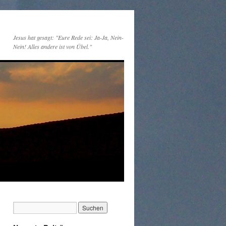
Jesus hat gesagt: "Eure Rede sei: Ja-Ja, Nein-
Nein! Alles andere ist von Übel."