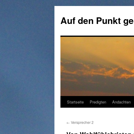
Zum
Inhalt
Auf den Punkt ge
springen
Startseite
Predigten
Andachten
←
Versprecher 2