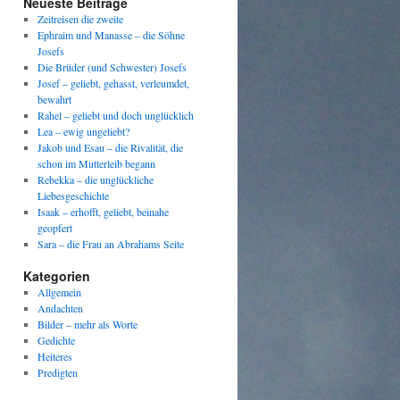
Neueste Beiträge
Zeitreisen die zweite
Ephraim und Manasse – die Söhne
Josefs
Die Brüder (und Schwester) Josefs
Josef – geliebt, gehasst, verleumdet,
bewahrt
Rahel – geliebt und doch unglücklich
Lea – ewig ungeliebt?
Jakob und Esau – die Rivalität, die
schon im Mutterleib begann
Rebekka – die unglückliche
Liebesgeschichte
Isaak – erhofft, geliebt, beinahe
geopfert
Sara – die Frau an Abrahams Seite
Kategorien
Allgemein
Andachten
Bilder – mehr als Worte
Gedichte
Heiteres
Predigten