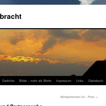
bracht
Gedichte
Bilder – mehr als Worte
Impressum
Links
Gästebuch
Wortspielereien 24 – Preis
→