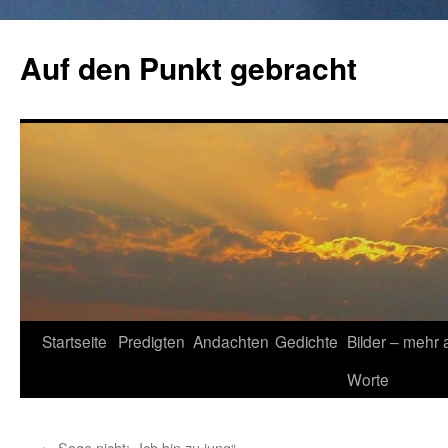
Zum
Inhalt
Auf den Punkt gebracht
springen
Startseite
Predigten
Andachten
Gedichte
Bilder – mehr 
Worte
←
Sage nicht: „Ich bin zu jung“