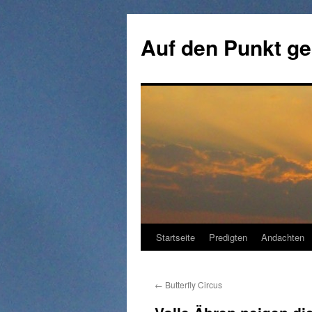
Zum
Inhalt
Auf den Punkt ge
springen
Startseite
Predigten
Andachten
←
Butterfly Circus