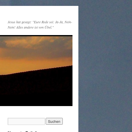
Jesus hat gesagt: "Eure Rede sei: Ja-Ja, Nein-
Nein! Alles andere ist von Übel."