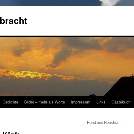
bracht
Gedichte
Bilder – mehr als Worte
Impressum
Links
Gästebuch
Hund und Herrchen
→