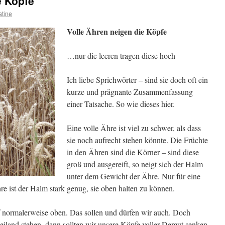
e Köpfe
stine
Volle Ähren neigen die Köpfe
…nur die leeren tragen diese hoch
Ich liebe Sprichwörter – sind sie doch oft ein
kurze und prägnante Zusammenfassung
einer Tatsache. So wie dieses hier.
Eine volle Ähre ist viel zu schwer, als dass
sie noch aufrecht stehen könnte. Die Früchte
in den Ähren sind die Körner – sind diese
groß und ausgereift, so neigt sich der Halm
unter dem Gewicht der Ähre. Nur für eine
hre ist der Halm stark genug, sie oben halten zu können.
normalerweise oben. Das sollen und dürfen wir auch. Doch
iland stehen, dann sollten wir unsere Köpfe voller Demut senken