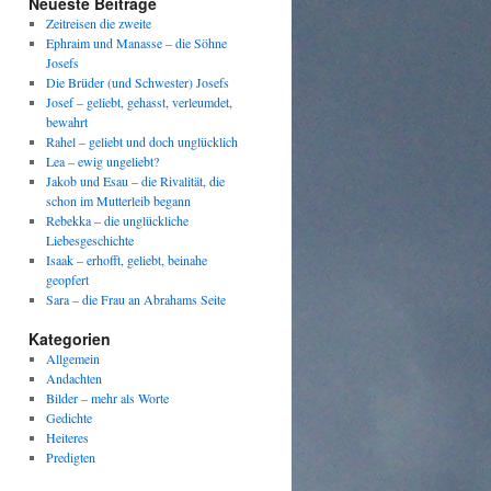
Neueste Beiträge
Zeitreisen die zweite
Ephraim und Manasse – die Söhne
Josefs
Die Brüder (und Schwester) Josefs
Josef – geliebt, gehasst, verleumdet,
bewahrt
Rahel – geliebt und doch unglücklich
Lea – ewig ungeliebt?
Jakob und Esau – die Rivalität, die
schon im Mutterleib begann
Rebekka – die unglückliche
Liebesgeschichte
Isaak – erhofft, geliebt, beinahe
geopfert
Sara – die Frau an Abrahams Seite
Kategorien
Allgemein
Andachten
Bilder – mehr als Worte
Gedichte
Heiteres
Predigten