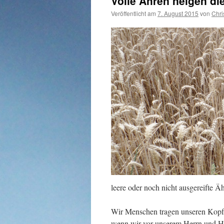
Volle Ähren neigen di
Veröffentlicht am
7. August 2015
von
Chri
leere oder noch nicht ausgereifte Ä
Wir Menschen tragen unseren Kopf 
wenn wir vor unserem Herrn und He