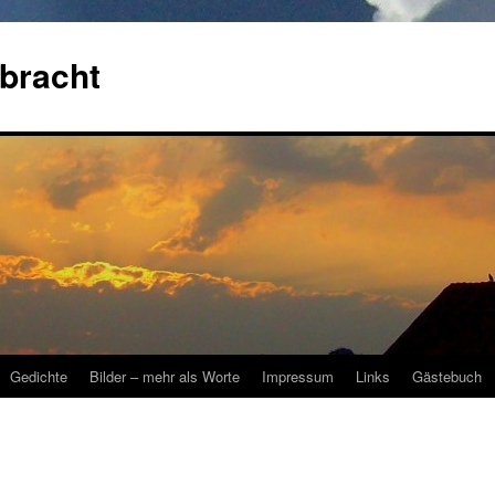
bracht
Gedichte
Bilder – mehr als Worte
Impressum
Links
Gästebuch