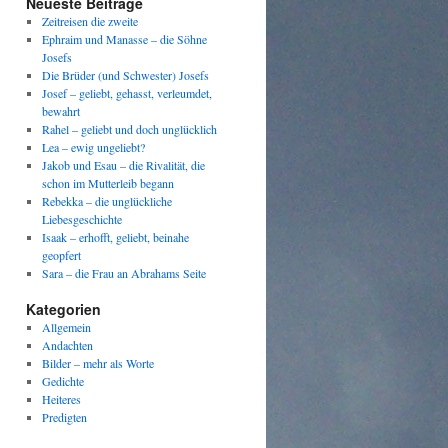
Neueste Beiträge
Zeitreisen die zweite
Ephraim und Manasse – die Söhne
Josefs
Die Brüder (und Schwester) Josefs
Josef – geliebt, gehasst, verleumdet,
bewahrt
Rahel – geliebt und doch unglücklich
Lea – ewig ungeliebt?
Jakob und Esau – die Rivalität, die
schon im Mutterleib begann
Rebekka – die unglückliche
Liebesgeschichte
Isaak – erhofft, geliebt, beinahe
geopfert
Sara – die Frau an Abrahams Seite
Kategorien
Allgemein
Andachten
Bilder – mehr als Worte
Gedichte
Heiteres
Predigten