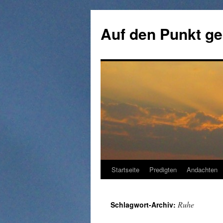
Zum
Inhalt
Auf den Punkt ge
springen
Startseite
Predigten
Andachten
Ruhe
Schlagwort-Archiv: