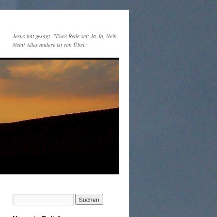
Jesus hat gesagt: "Eure Rede sei: Ja-Ja, Nein-
Nein! Alles andere ist von Übel."