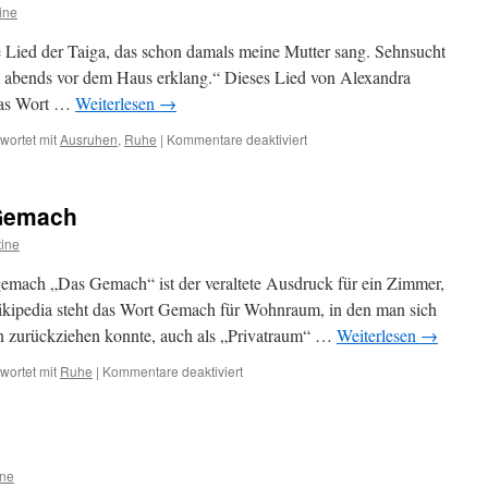
ine
e Lied der Taiga, das schon damals meine Mutter sang. Sehnsucht
ie abends vor dem Haus erklang.“ Dieses Lied von Alexandra
das Wort …
Weiterlesen
→
für
wortet mit
Ausruhen
,
Ruhe
|
Kommentare deaktiviert
Sehnsucht
 Gemach
tine
emach „Das Gemach“ ist der veraltete Ausdruck für ein Zimmer,
kipedia steht das Wort Gemach für Wohnraum, in den man sich
en zurückziehen konnte, auch als „Privatraum“ …
Weiterlesen
→
für
wortet mit
Ruhe
|
Kommentare deaktiviert
Wortspielereien
15
–
Gemach
ine