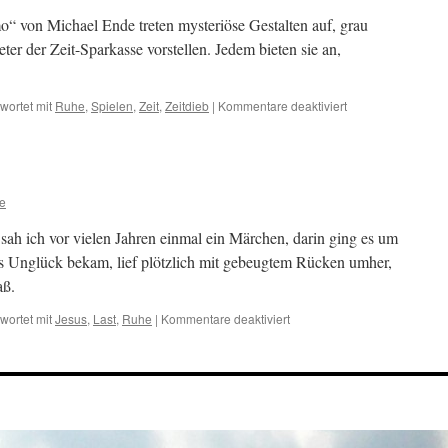
“ von Michael Ende treten mysteriöse Gestalten auf, grau
eter der Zeit-Sparkasse vorstellen. Jedem bieten sie an,
für
wortet mit
Ruhe
,
Spielen
,
Zeit
,
Zeitdieb
|
Kommentare deaktiviert
Zeit
einsparen
ne
ah ich vor vielen Jahren einmal ein Märchen, darin ging es um
es Unglück bekam, lief plötzlich mit gebeugtem Rücken umher,
aß.
für
wortet mit
Jesus
,
Last
,
Ruhe
|
Kommentare deaktiviert
Unglück
als
Zugabe