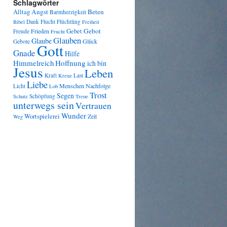
Schlagwörter
Angst
Beten
Alltag
Barmherzigkeit
Dank
Flucht
Flüchtling
Bibel
Freiheit
Gebot
Frieden
Gebet
Freude
Frucht
Glauben
Glaube
Glück
Gebote
Gott
Gnade
Hilfe
Himmelreich
Hoffnung
ich bin
Jesus
Leben
Kraft
Last
Kreuz
Liebe
Menschen
Nachfolge
Licht
Lob
Trost
Segen
Schöpfung
Schutz
Treue
unterwegs sein
Vertrauen
Wunder
Wortspielerei
Zeit
Weg