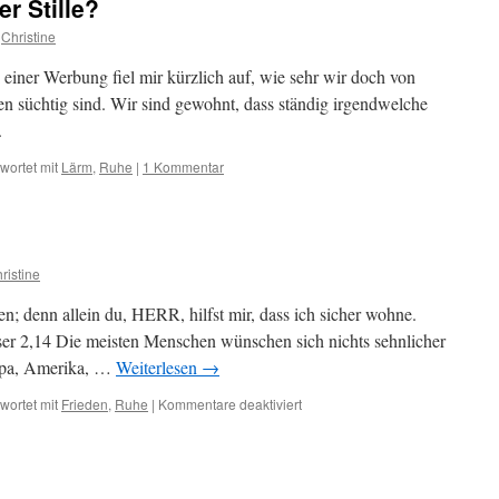
r Stille?
Christine
 einer Werbung fiel mir kürzlich auf, wie sehr wir doch von
 süchtig sind. Wir sind gewohnt, dass ständig irgendwelche
.
wortet mit
Lärm
,
Ruhe
|
1 Kommentar
ristine
en; denn allein du, HERR, hilfst mir, dass ich sicher wohne.
eser 2,14 Die meisten Menschen wünschen sich nichts sehnlicher
ropa, Amerika, …
Weiterlesen
→
für
wortet mit
Frieden
,
Ruhe
|
Kommentare deaktiviert
Frieden