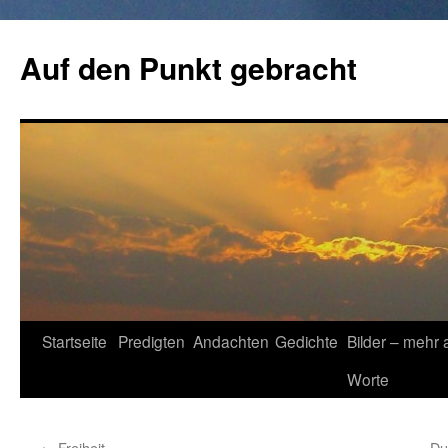
Zum
Inhalt
Auf den Punkt gebracht
springen
Startseite
Predigten
Andachten
Gedichte
Bilder – mehr 
Worte
←
Freiheit
Du