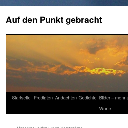
Zum
Inhalt
Auf den Punkt gebracht
springen
Startseite
Predigten
Andachten
Gedichte
Bilder – mehr 
Worte
←
Manchmal leiden wir an Verstopfung