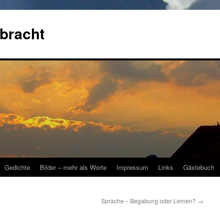
bracht
Gedichte
Bilder – mehr als Worte
Impressum
Links
Gästebuch
Sprache – Begabung oder Lernen?
→