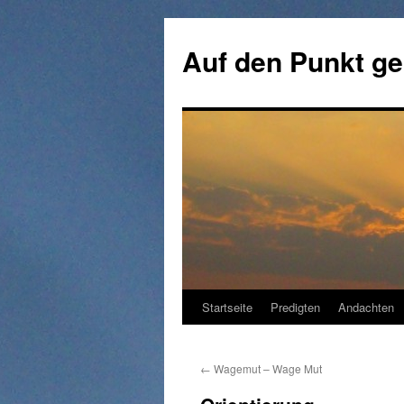
Zum
Inhalt
Auf den Punkt ge
springen
Startseite
Predigten
Andachten
←
Wagemut – Wage Mut