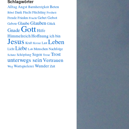
Schlagwörter
Angst
Beten
Alltag
Barmherzigkeit
Dank
Flucht
Flüchtling
Bibel
Freiheit
Gebot
Frieden
Gebet
Freude
Frucht
Glauben
Glaube
Glück
Gebote
Gott
Gnade
Hilfe
Himmelreich
Hoffnung
ich bin
Jesus
Leben
Kraft
Last
Kreuz
Liebe
Menschen
Nachfolge
Licht
Lob
Trost
Segen
Schöpfung
Schutz
Treue
unterwegs sein
Vertrauen
Wunder
Wortspielerei
Zeit
Weg