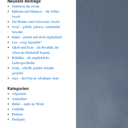
Neueste Beiträge
Zeitreisen die zweite
Ephraim und Manasse – die Söhne
Josefs
Die Brüder (und Schwester) Josefs
Josef – geliebt, gehasst, verleumdet,
bewahrt
Rahel – geliebt und doch unglücklich
Lea – ewig ungeliebt?
Jakob und Esau – die Rivalität, die
schon im Mutterleib begann
Rebekka – die unglückliche
Liebesgeschichte
Isaak – erhofft, geliebt, beinahe
geopfert
Sara – die Frau an Abrahams Seite
Kategorien
Allgemein
Andachten
Bilder – mehr als Worte
Gedichte
Heiteres
Predigten