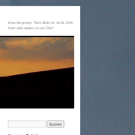
Jesus hat gesagt: "Eure Rede sei: Ja-Ja, Nein-
Nein! Alles andere ist von Übel."