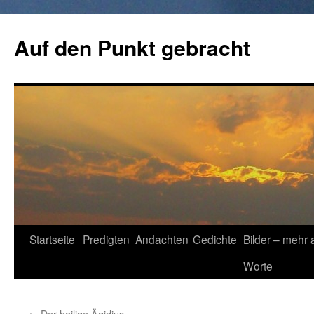
Zum
Inhalt
Auf den Punkt gebracht
springen
Startseite
Predigten
Andachten
Gedichte
Bilder – mehr 
Worte
←
Der heilige Ägidius