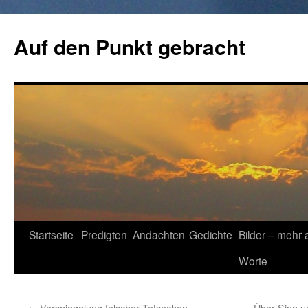
Zum
Inhalt
Auf den Punkt gebracht
springen
Startseite
Predigten
Andachten
Gedichte
Bilder – mehr 
Worte
←
Vorspiegelung falscher Tatsachen
Über Sinn u