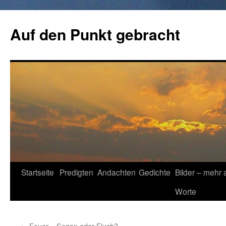
Zum
Inhalt
Auf den Punkt gebracht
springen
Startseite
Predigten
Andachten
Gedichte
Bilder – mehr 
Worte
←
Feuer – Segen oder Fluch?