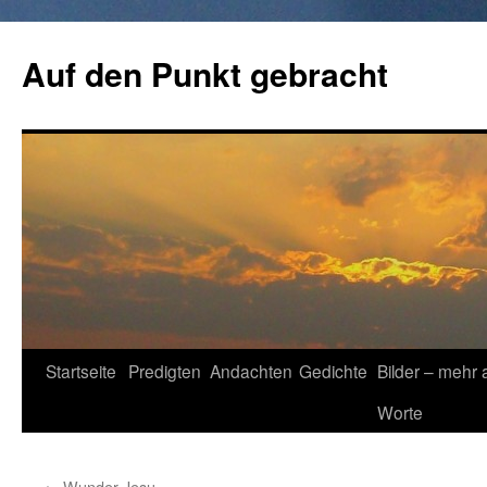
Zum
Inhalt
Auf den Punkt gebracht
springen
Startseite
Predigten
Andachten
Gedichte
Bilder – mehr 
Worte
←
Wunder Jesu