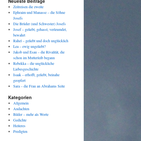
Neueste Beiträge
Zeitreisen die zweite
Ephraim und Manasse – die Söhne
Josefs
Die Brüder (und Schwester) Josefs
Josef – geliebt, gehasst, verleumdet,
bewahrt
Rahel – geliebt und doch unglücklich
Lea – ewig ungeliebt?
Jakob und Esau – die Rivalität, die
schon im Mutterleib begann
Rebekka – die unglückliche
Liebesgeschichte
Isaak – erhofft, geliebt, beinahe
geopfert
Sara – die Frau an Abrahams Seite
Kategorien
Allgemein
Andachten
Bilder – mehr als Worte
Gedichte
Heiteres
Predigten