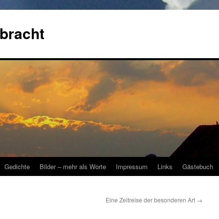
bracht
Gedichte
Bilder – mehr als Worte
Impressum
Links
Gästebuch
Eine Zeitreise der besonderen Art
→