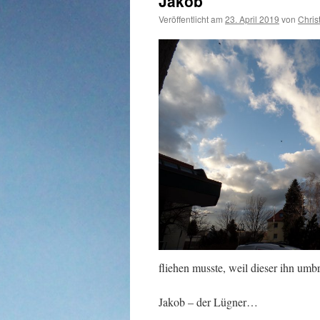
Jakob
Veröffentlicht am
23. April 2019
von
Chris
fliehen musste, weil dieser ihn umb
Jakob – der Lügner…