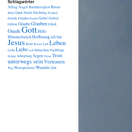
Schlagwörter
Angst
Beten
Alltag
Barmherzigkeit
Dank
Flucht
Flüchtling
Bibel
Freiheit
Gebot
Frieden
Gebet
Freude
Frucht
Glauben
Glaube
Glück
Gebote
Gott
Gnade
Hilfe
Himmelreich
Hoffnung
ich bin
Jesus
Leben
Kraft
Last
Kreuz
Liebe
Menschen
Nachfolge
Licht
Lob
Trost
Segen
Schöpfung
Schutz
Treue
unterwegs sein
Vertrauen
Wunder
Wortspielerei
Zeit
Weg