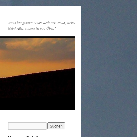
Jesus hat gesagt: "Eure Rede sei: Ja-Ja, Nein-
Nein! Alles andere ist von Übel."