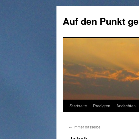
Zum
Inhalt
Auf den Punkt ge
springen
Startseite
Predigten
Andachten
←
Immer dasselbe