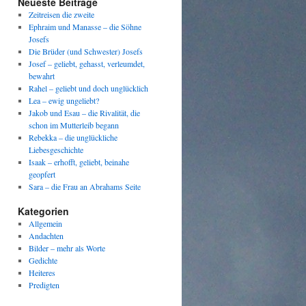
Neueste Beiträge
Zeitreisen die zweite
Ephraim und Manasse – die Söhne
Josefs
Die Brüder (und Schwester) Josefs
Josef – geliebt, gehasst, verleumdet,
bewahrt
Rahel – geliebt und doch unglücklich
Lea – ewig ungeliebt?
Jakob und Esau – die Rivalität, die
schon im Mutterleib begann
Rebekka – die unglückliche
Liebesgeschichte
Isaak – erhofft, geliebt, beinahe
geopfert
Sara – die Frau an Abrahams Seite
Kategorien
Allgemein
Andachten
Bilder – mehr als Worte
Gedichte
Heiteres
Predigten