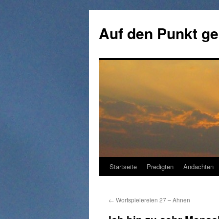
Zum
Inhalt
Auf den Punkt ge
springen
Startseite
Predigten
Andachten
←
Wortspielereien 27 – Ahnen