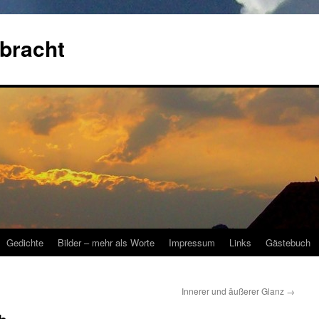
bracht
Gedichte
Bilder – mehr als Worte
Impressum
Links
Gästebuch
Innerer und äußerer Glanz
→