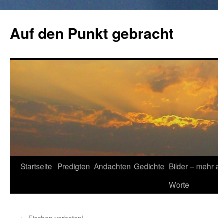
Zum
Inhalt
Auf den Punkt gebracht
springen
Startseite
Predigten
Andachten
Gedichte
Bilder – mehr 
Worte
←
Fischen verboten!