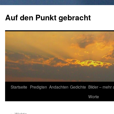
Zum
Inhalt
Auf den Punkt gebracht
springen
Startseite
Predigten
Andachten
Gedichte
Bilder – mehr 
Worte
←
Wichtig