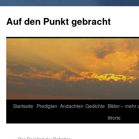
Zum
Inhalt
Auf den Punkt gebracht
springen
Startseite
Predigten
Andachten
Gedichte
Bilder – mehr 
Worte
←
Das Danklied der Befreiten