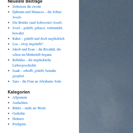
Neueste Beiträge
Zeitreisen die zweite
Ephraim und Manasse – die Söhne
Josefs
Die Brüder (und Schwester) Josefs
Josef – geliebt, gehasst, verleumdet,
bewahrt
Rahel – geliebt und doch unglücklich
Lea – ewig ungeliebt?
Jakob und Esau – die Rivalität, die
schon im Mutterleib begann
Rebekka – die unglückliche
Liebesgeschichte
Isaak – erhofft, geliebt, beinahe
geopfert
Sara – die Frau an Abrahams Seite
Kategorien
Allgemein
Andachten
Bilder – mehr als Worte
Gedichte
Heiteres
Predigten