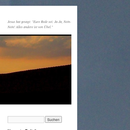
Jesus hat gesagt: "Eure Rede sei: Ja-Ja, Nein-
Nein! Alles andere ist von Übel."