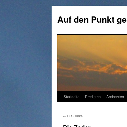
Zum
Inhalt
Auf den Punkt ge
springen
Startseite
Predigten
Andachten
←
Die Gurke