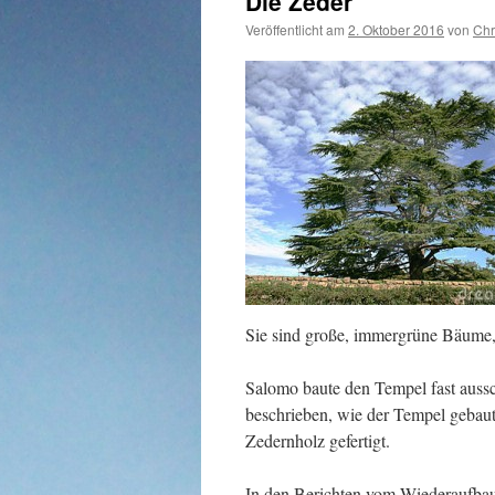
Die Zeder
Veröffentlicht am
2. Oktober 2016
von
Chr
Sie sind große, immergrüne Bäume,
Salomo baute den Tempel fast aussc
beschrieben, wie der Tempel gebau
Zedernholz gefertigt.
In den Berichten vom Wiederaufbau 