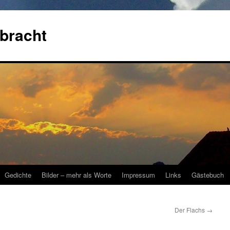
bracht
Gedichte
Bilder – mehr als Worte
Impressum
Links
Gästebuch
Der Flachs
→