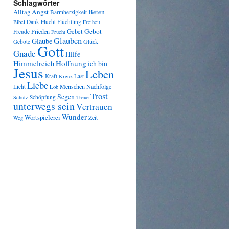
Schlagwörter
Angst
Beten
Alltag
Barmherzigkeit
Dank
Flucht
Flüchtling
Bibel
Freiheit
Gebot
Frieden
Gebet
Freude
Frucht
Glauben
Glaube
Glück
Gebote
Gott
Gnade
Hilfe
Himmelreich
Hoffnung
ich bin
Jesus
Leben
Kraft
Last
Kreuz
Liebe
Menschen
Nachfolge
Licht
Lob
Trost
Segen
Schöpfung
Schutz
Treue
unterwegs sein
Vertrauen
Wunder
Wortspielerei
Zeit
Weg