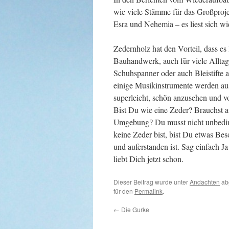
wie viele Stämme für das Großproje
Esra und Nehemia – es liest sich w
Zedernholz hat den Vorteil, dass es 
Bauhandwerk, auch für viele Alltag
Schuhspanner oder auch Bleistifte 
einige Musikinstrumente werden aus
superleicht, schön anzusehen und v
Bist Du wie eine Zeder? Brauchst
Umgebung? Du musst nicht unbedin
keine Zeder bist, bist Du etwas Bes
und auferstanden ist. Sag einfach 
liebt Dich jetzt schon.
Dieser Beitrag wurde unter
Andachten
ab
für den
Permalink
.
←
Die Gurke