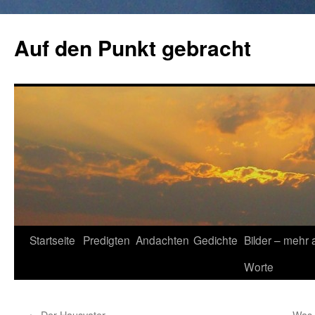
Zum
Inhalt
Auf den Punkt gebracht
springen
Startseite
Predigten
Andachten
Gedichte
Bilder – mehr 
Worte
←
Der Hausvater
Was 