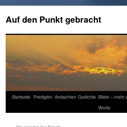
Zum
Inhalt
Auf den Punkt gebracht
springen
Startseite
Predigten
Andachten
Gedichte
Bilder – mehr 
Worte
←
Die anvertrauten Talente