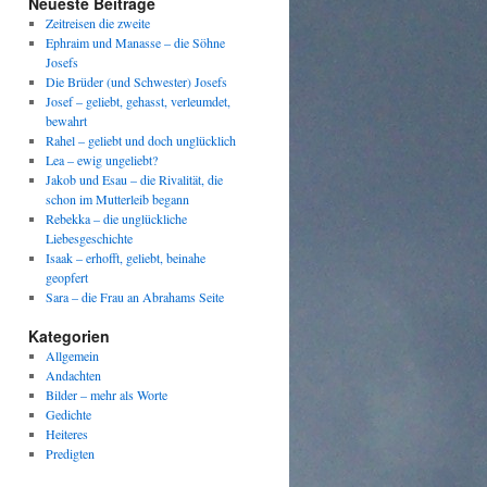
Neueste Beiträge
Zeitreisen die zweite
Ephraim und Manasse – die Söhne
Josefs
Die Brüder (und Schwester) Josefs
Josef – geliebt, gehasst, verleumdet,
bewahrt
Rahel – geliebt und doch unglücklich
Lea – ewig ungeliebt?
Jakob und Esau – die Rivalität, die
schon im Mutterleib begann
Rebekka – die unglückliche
Liebesgeschichte
Isaak – erhofft, geliebt, beinahe
geopfert
Sara – die Frau an Abrahams Seite
Kategorien
Allgemein
Andachten
Bilder – mehr als Worte
Gedichte
Heiteres
Predigten