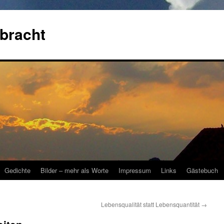
bracht
Gedichte
Bilder – mehr als Worte
Impressum
Links
Gästebuch
Lebensqualität statt Lebensquantität
→