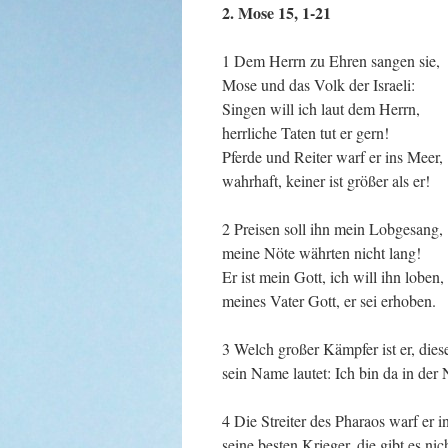
2. Mose 15, 1-21
1 Dem Herrn zu Ehren sangen sie,
Mose und das Volk der Israeli:
Singen will ich laut dem Herrn,
herrliche Taten tut er gern!
Pferde und Reiter warf er ins Meer,
wahrhaft, keiner ist größer als er!
2 Preisen soll ihn mein Lobgesang,
meine Nöte währten nicht lang!
Er ist mein Gott, ich will ihn loben,
meines Vater Gott, er sei erhoben.
3 Welch großer Kämpfer ist er, dies
sein Name lautet: Ich bin da in der 
4 Die Streiter des Pharaos warf er i
seine besten Krieger, die gibt es nic