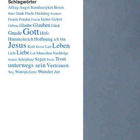
Schlagwörter
Angst
Beten
Alltag
Barmherzigkeit
Dank
Flucht
Flüchtling
Bibel
Freiheit
Gebot
Frieden
Gebet
Freude
Frucht
Glauben
Glaube
Glück
Gebote
Gott
Gnade
Hilfe
Himmelreich
Hoffnung
ich bin
Jesus
Leben
Kraft
Last
Kreuz
Liebe
Menschen
Nachfolge
Licht
Lob
Trost
Segen
Schöpfung
Schutz
Treue
unterwegs sein
Vertrauen
Wunder
Wortspielerei
Zeit
Weg