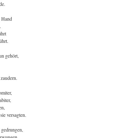
de.
er Hand
.
ührt
ührt.
un gehört,
 zaudern.
omiter,
biter,
en,
 sie versagten.
e gedrungen,
gezwungen,