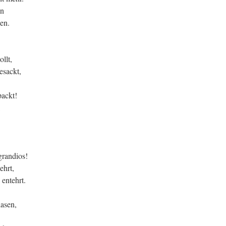
en
en.
llt,
esackt,
packt!
,
grandios!
ehrt,
entehrt.
lasen,