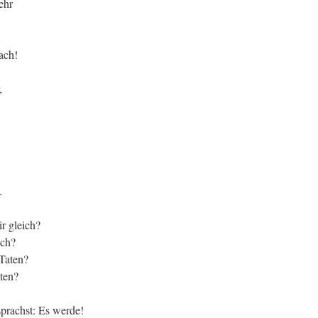
ehr
ach!
,
.
,
.
ir gleich?
ich?
 Taten?
ten?
sprachst: Es werde!