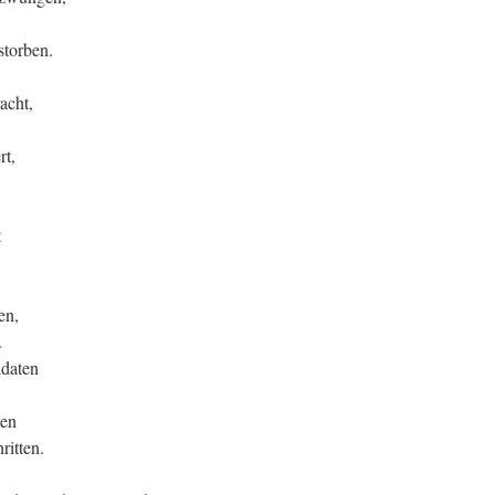
storben.
acht,
rt,
t
en,
.
ldaten
ten
ritten.