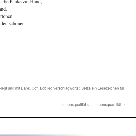
m die Pauke zur Hand,
and.
ertönen
 den schönen.
legt und mit
Dank
,
Gott
,
Loblied
verschlagwortet. Setze ein Lesezeichen für
Lebensqualität statt Lebensquantität
→