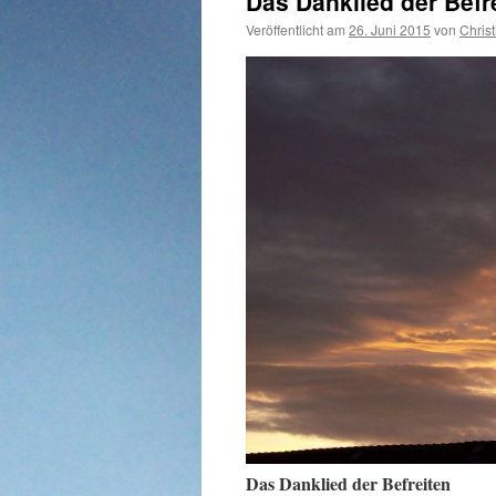
Das Danklied der Befr
Veröffentlicht am
26. Juni 2015
von
Christ
Das Danklied der Befreiten