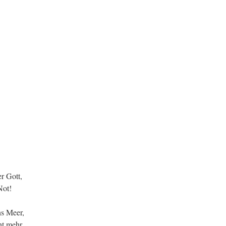
er Gott,
Not!
ns Meer,
ht mehr.