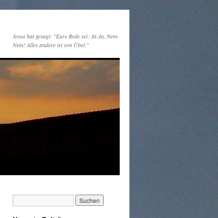
Jesus hat gesagt: "Eure Rede sei: Ja-Ja, Nein-
Nein! Alles andere ist von Übel."