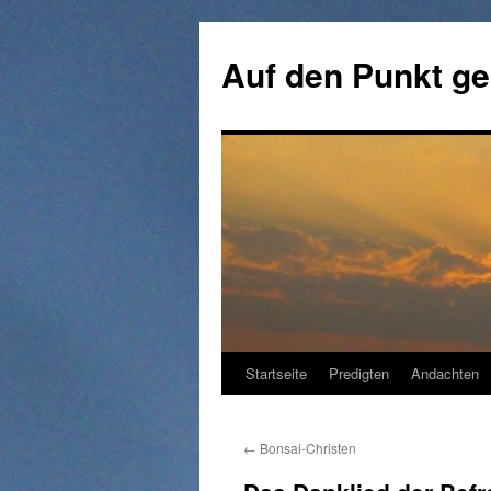
Zum
Inhalt
Auf den Punkt ge
springen
Startseite
Predigten
Andachten
←
Bonsai-Christen