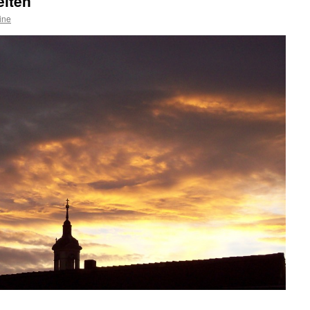
eiten
ine